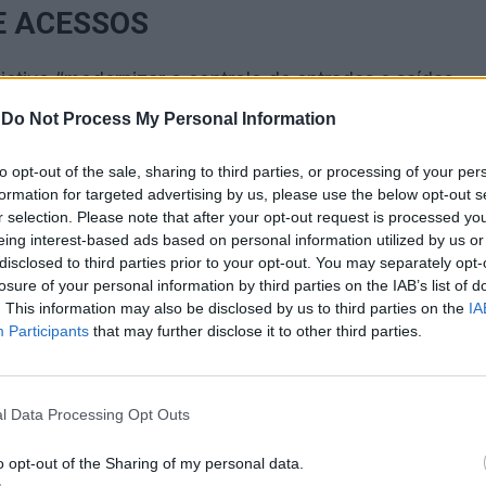
E ACESSOS
etivo “modernizar o controlo de entradas e saídas
ipamentos de leitura biométrica, QR Code, RFID,
-
Do Not Process My Personal Information
s para identificação de contentores.
to opt-out of the sale, sharing to third parties, or processing of your per
formation for targeted advertising by us, please use the below opt-out s
trutura com o software já em uso nos portos,
r selection. Please note that after your opt-out request is processed y
mo o Cloud4Access e a Janela Única Logística.
eing interest-based ads based on personal information utilized by us or
disclosed to third parties prior to your opt-out. You may separately opt-
losure of your personal information by third parties on the IAB’s list of
STAS
. This information may also be disclosed by us to third parties on the
IA
Participants
that may further disclose it to other third parties.
nção, que abrangem:
m substituição de leitores, instalação de LPR e
l Data Processing Opt Outs
o opt-out of the Sharing of my personal data.