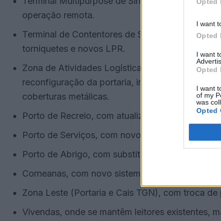
Terminal Multipurpose de Sines (TMS), com novo
Opted 
operação remota.
I want t
Terminal de Contentores de Sines (TCS), incluin
Opted 
torniquetes e novos LPR.
I want 
Advertis
Zona de Atividades Logísticas de Sines (ZAL), co
Opted 
reconfiguração da portaria, instalação de ACCR
I want t
of my P
coberturas metálicas.
was col
Opted 
Porto de Recreio, com atualização de leitores e
Porto de Serviços, com novos leitores, LPR e ref
Porto de Abrigo, com substituição do leitor exist
Corneanas, com novo sistema de acesso pedonal
Zona Leste (Portaria e Cais TGN), com troca de p
Vivendas, onde se mantêm leitores existentes, 