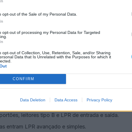
s leitores, LPR em ambas as vias e reforço da
In
o opt-out of the Sale of my Personal Data.
do substituição de leitores, manutenção de
In
to opt-out of processing my Personal Data for Targeted
ing.
nsiderada estratégica, onde será feita
In
 para contentores, novas cancelas, semáforos e
o opt-out of Collection, Use, Retention, Sale, and/or Sharing
ersonal Data that Is Unrelated with the Purposes for which it
lected.
Out
m pontões e cancelas.
CONFIRM
orço do acesso principal.
ente.
Data Deletion
Data Access
Privacy Policy
 e viário.
ortões, leitores tipo B e LPR de entrada e saída.
mas entram LPR avançado e simples.