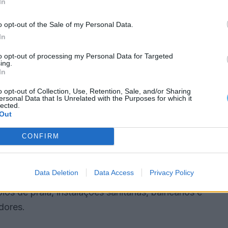
In
roduz efeitos dentro dos limites nele definidos.
o opt-out of the Sale of my Personal Data.
ivo regime de utilização privativa. As áreas não
In
 sem prejuízo das limitações regulamentares e das
to opt-out of processing my Personal Data for Targeted
deve identificar as diferentes áreas”, adianta.
ing.
In
ibuir para uma melhor compreensão do
o opt-out of Collection, Use, Retention, Sale, and/or Sharing
ersonal Data that Is Unrelated with the Purposes for which it
abe aos concessionários a utilização das áreas
lected.
Out
devidamente identificados no local, de forma clara e
ada”.
CONFIRM
essionários na prestação dos apoios à praia
Data Deletion
Data Access
Privacy Policy
ponibilização e manutenção de equipamentos e
s de praia, instalações sanitárias, balneários e
dores.