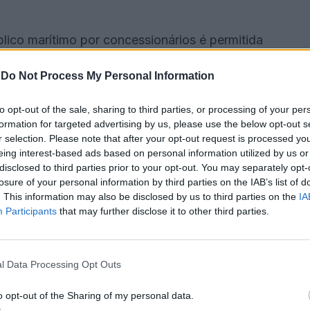
ico marítimo por concessionários é permitida
úblico sublinha que essas áreas estão sujeitas aos
-
Do Not Process My Personal Information
tivas licenças, consoante as características
tão territorial e as determinações das autoridades.
to opt-out of the sale, sharing to third parties, or processing of your per
formation for targeted advertising by us, please use the below opt-out s
eas do domínio público marítimo nas praias
r selection. Please note that after your opt-out request is processed y
eing interest-based ads based on personal information utilized by us or
ento da Orla Costeira e os Regulamentos de Gestão
disclosed to third parties prior to your opt-out. You may separately opt-
 para a ocupação das praias por apoios balneares,
losure of your personal information by third parties on the IAB’s list of
. This information may also be disclosed by us to third parties on the
IA
uso público”, sendo que estas ocupações “não podem
Participants
that may further disclose it to other third parties.
te de praia”.
vas do domínio público marítimo considera, entre
l Data Processing Opt Outs
ndendo ao parecer da APA e ponderando as
realça, explicando que a ocupação privativa do
o opt-out of the Sharing of my personal data.