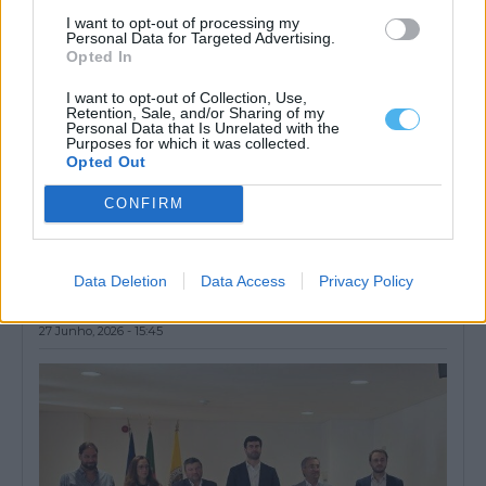
I want to opt-out of processing my
Personal Data for Targeted Advertising.
Opted In
I want to opt-out of Collection, Use,
Retention, Sale, and/or Sharing of my
Personal Data that Is Unrelated with the
Purposes for which it was collected.
Opted Out
CONFIRM
Coordenador da ANAFRE Évora quer mais competências e
financiamento para as freguesias
Data Deletion
Data Access
Privacy Policy
O coordenador distrital da ANAFRE em Évora, Luís Pardal,
defendeu este sábado, em Vila...
27 Junho, 2026 - 15:45