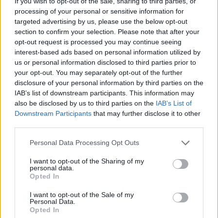
If you wish to opt-out of the sale, sharing to third parties, or
processing of your personal or sensitive information for
29 Junho, 2026 - 11:00
targeted advertising by us, please use the below opt-out
section to confirm your selection. Please note that after your
opt-out request is processed you may continue seeing
interest-based ads based on personal information utilized by
us or personal information disclosed to third parties prior to
your opt-out. You may separately opt-out of the further
disclosure of your personal information by third parties on the
IAB’s list of downstream participants. This information may
also be disclosed by us to third parties on the
IAB’s List of
Downstream Participants
that may further disclose it to other
third parties.
Personal Data Processing Opt Outs
Inácio Esperança defende mais poder para as freguesias por
estarem “mais perto das populações”
I want to opt-out of the Sharing of my
personal data.
O presidente da Câmara Municipal de Vila Viçosa, Inácio
Opted In
Esperança, considerou este sábado que...
27 Junho, 2026 - 16:13
I want to opt-out of the Sale of my
Personal Data.
Opted In