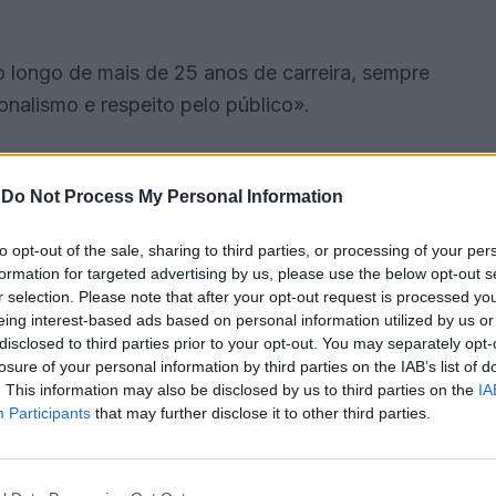
 longo de mais de 25 anos de carreira, sempre
onalismo e respeito pelo público».
 manter o percurso artístico. «É essa linha que
des», indicam.
-
Do Not Process My Personal Information
to opt-out of the sale, sharing to third parties, or processing of your per
bém o apoio recebido. «Agradecemos aos nossos
formation for targeted advertising by us, please use the below opt-out s
este período exigente e duro. O vosso carinho e
r selection. Please note that after your opt-out request is processed y
eing interest-based ads based on personal information utilized by us or
disclosed to third parties prior to your opt-out. You may separately opt-
losure of your personal information by third parties on the IAB’s list of
ca e na ligação ao público. «A nossa música e
. This information may also be disclosed by us to third parties on the
IA
Participants
that may further disclose it to other third parties.
ica. Continuaremos próximos de quem acredita no