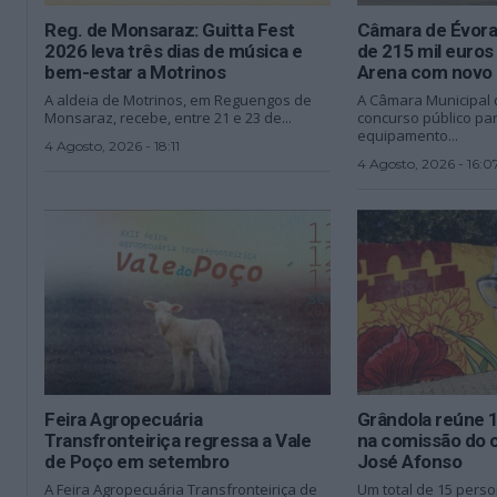
Reg. de Monsaraz: Guitta Fest
Câmara de Évora
2026 leva três dias de música e
de 215 mil euros
bem-estar a Motrinos
Arena com novo 
A aldeia de Motrinos, em Reguengos de
A Câmara Municipal 
Monsaraz, recebe, entre 21 e 23 de...
concurso público pa
equipamento...
4 Agosto, 2026 - 18:11
4 Agosto, 2026 - 16:0
Feira Agropecuária
Grândola reúne 
Transfronteiriça regressa a Vale
na comissão do 
de Poço em setembro
José Afonso
A Feira Agropecuária Transfronteiriça de
Um total de 15 perso