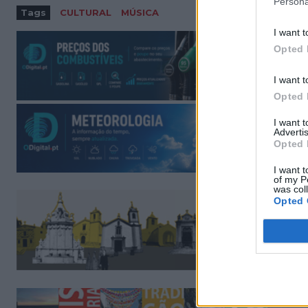
Persona
Tags
CULTURAL
MÚSICA
I want t
Opted 
I want t
Opted 
I want 
Advertis
Opted 
I want t
of my P
was col
Opted 