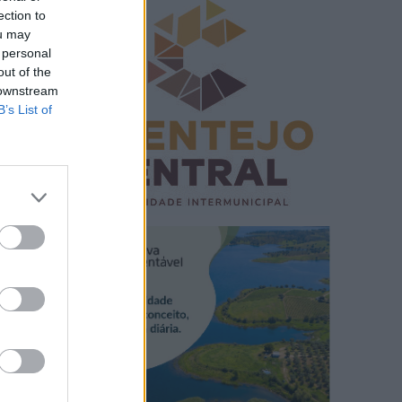
ection to
ou may
 personal
out of the
 downstream
B’s List of