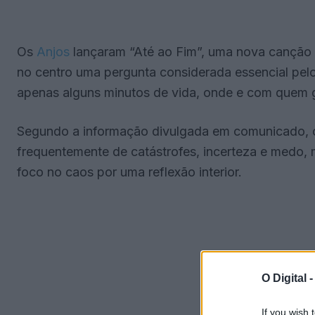
Os
Anjos
lançaram “Até ao Fim”, uma nova canção 
no centro uma pergunta considerada essencial pel
apenas alguns minutos de vida, onde e com quem g
Segundo a informação divulgada em comunicado, o
frequentemente de catástrofes, incerteza e medo,
foco no caos por uma reflexão interior.
O Digital 
If you wish 