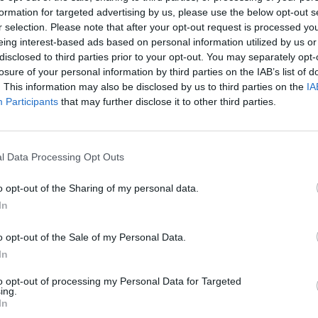
formation for targeted advertising by us, please use the below opt-out s
r selection. Please note that after your opt-out request is processed y
eing interest-based ads based on personal information utilized by us or
disclosed to third parties prior to your opt-out. You may separately opt-
losure of your personal information by third parties on the IAB’s list of
e escolha e ligação humana, com o amor como
. This information may also be disclosed by us to third parties on the
IA
música não se fixa na destruição, mas na forma
Participants
that may further disclose it to other third parties.
o tempo, mesmo quando o tempo deixa de contar.
 fim, como o universo a perder a voz, o silêncio a
l Data Processing Opt Outs
e, a mensagem mantém-se centrada no que
o opt-out of the Sharing of my personal data.
In
”, que, segundo o comunicado, pretende assumir-se
o opt-out of the Sale of my Personal Data.
In
à coragem e ao compromisso de amar, mesmo
to opt-out of processing my Personal Data for Targeted
ing.
In