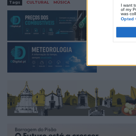
Tags
CULTURAL
MÚSICA
I want t
of my P
was col
Opted 