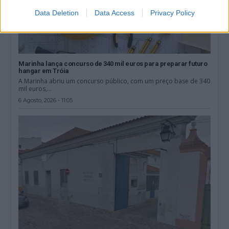
Data Deletion
Data Access
Privacy Policy
Marinha lança concurso de 340 mil euros para preparar futuro
hangar em Tróia
A Marinha abriu um concurso público, com um preço base de 340
mil euros,...
6 Agosto, 2026 - 11:05