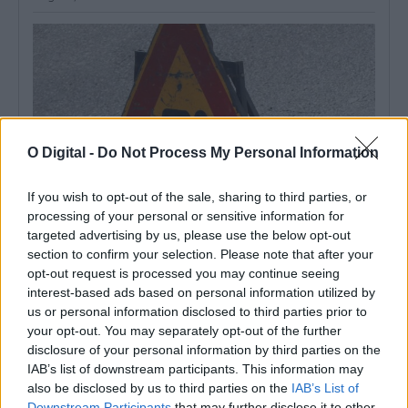
O Digital -
Do Not Process My Personal Information
If you wish to opt-out of the sale, sharing to third parties, or
processing of your personal or sensitive information for
targeted advertising by us, please use the below opt-out
section to confirm your selection. Please note that after your
Grândola: Rua de Azinheira dos Barros vai ser repavimentada e
opt-out request is processed you may continue seeing
ganhar novos passeios
interest-based ads based on personal information utilized by
O Município de Grândola abriu um concurso público, com um
preço base de 145.538,58...
us or personal information disclosed to third parties prior to
6 Agosto, 2026 - 14:18
your opt-out. You may separately opt-out of the further
disclosure of your personal information by third parties on the
IAB’s list of downstream participants. This information may
also be disclosed by us to third parties on the
IAB’s List of
Downstream Participants
that may further disclose it to other