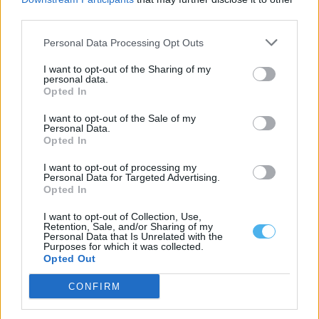
third parties.
Personal Data Processing Opt Outs
I want to opt-out of the Sharing of my
personal data.
Opted In
I want to opt-out of the Sale of my
Personal Data.
Opted In
As estradas de Portalegre onde o mau tempo derrubou muros
vão ser intervencionadas
I want to opt-out of processing my
O Município de Portalegre abriu um concurso público, com um
Personal Data for Targeted Advertising.
preço base de 103.593,89...
Opted In
6 Agosto, 2026 - 11:54
I want to opt-out of Collection, Use,
Retention, Sale, and/or Sharing of my
Personal Data that Is Unrelated with the
Purposes for which it was collected.
Opted Out
CONFIRM