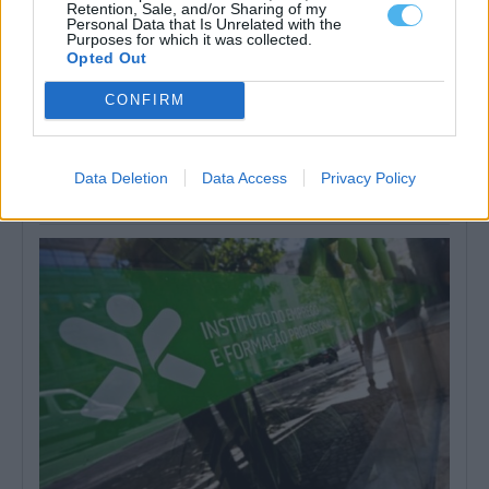
Retention, Sale, and/or Sharing of my
Personal Data that Is Unrelated with the
Purposes for which it was collected.
Opted Out
CONFIRM
Homem procurado na Moldova por tráfico de seres humanos
detido em Reguengos de Monsaraz
Um homem de 31 anos foi detido pela PSP em Reguengos de
Data Deletion
Data Access
Privacy Policy
Monsaraz em...
6 Agosto, 2026 - 11:33