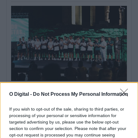
Liga 3 arranca este fim de semana com Lusitano de Évora em
cena: Conheça o calendário
O Digital -
Do Not Process My Personal Information
A Liga 3 Placard arranca este fim de semana, com a primeira
jornada marcada...
If you wish to opt-out of the sale, sharing to third parties, or
6 Agosto, 2026 - 14:51
processing of your personal or sensitive information for
targeted advertising by us, please use the below opt-out
section to confirm your selection. Please note that after your
opt-out request is processed you may continue seeing