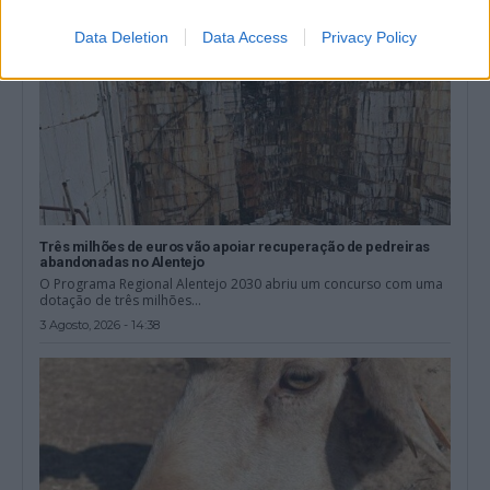
Data Deletion
Data Access
Privacy Policy
Três milhões de euros vão apoiar recuperação de pedreiras
abandonadas no Alentejo
O Programa Regional Alentejo 2030 abriu um concurso com uma
dotação de três milhões...
3 Agosto, 2026 - 14:38