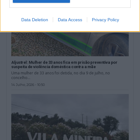
Data Deletion
Data Access
Privacy Policy
Aljustrel: Mulher de 33 anos fica em prisão preventiva por
suspeita de violência doméstica contra a mãe
Uma mulher de 33 anos foi detida, no dia 9 de julho, no
concelho...
14 Julho, 2026 - 10:50