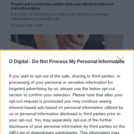
Projeto para nova mina subterrânea em Aljustrel entra em
consulta pública
O projeto de construção e exploração de uma nova mina
subterrânea no concelho de...
22 Julho, 2026 - 10:00
O Digital -
Do Not Process My Personal Information
If you wish to opt-out of the sale, sharing to third parties, or
processing of your personal or sensitive information for
targeted advertising by us, please use the below opt-out
section to confirm your selection. Please note that after your
opt-out request is processed you may continue seeing
interest-based ads based on personal information utilized by
Homem extraditado da Alemanha por suspeita de tentativa de
us or personal information disclosed to third parties prior to
homicídio em Aljustrel
your opt-out. You may separately opt-out of the further
Um homem de 53 anos foi extraditado da Alemanha para
disclosure of your personal information by third parties on the
Portugal por suspeita da...
IAB’s list of downstream participants. This information may