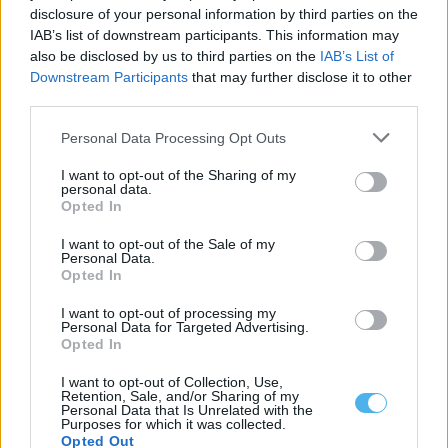
IPMA
disclosure of your personal information by third parties on the
As temperaturas no oceano Pacífico já estão em fase “El Niño” e
IAB’s list of downstream participants. This information may
devem continuar...
also be disclosed by us to third parties on the
IAB’s List of
16 Julho, 2026 - 22:00
Downstream Participants
that may further disclose it to other
third parties.
Personal Data Processing Opt Outs
I want to opt-out of the Sharing of my
personal data.
Opted In
I want to opt-out of the Sale of my
Personal Data.
Opted In
I want to opt-out of processing my
Personal Data for Targeted Advertising.
Opted In
Ministra do Ambiente diz que novo Rossio de São Brás vai
ajudar Évora a adaptar-se ao calor
I want to opt-out of Collection, Use,
Retention, Sale, and/or Sharing of my
A ministra do Ambiente e Energia, Maria da Graça Carvalho,
Personal Data that Is Unrelated with the
afirmou, esta terça-feira, em...
Purposes for which it was collected.
7 Julho, 2026 - 14:34
Opted Out