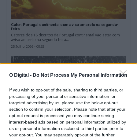
Calor: Portugal continental com aviso amarelo na segunda-
feira
Catorze dos 18 distritos de Portugal continental vão estar com
aviso amarelo na segunda-feira...
25 Julho, 2026 - 09:52
O Digital -
Do Not Process My Personal Information
If you wish to opt-out of the sale, sharing to third parties, or
processing of your personal or sensitive information for
targeted advertising by us, please use the below opt-out
section to confirm your selection. Please note that after your
opt-out request is processed you may continue seeing
interest-based ads based on personal information utilized by
us or personal information disclosed to third parties prior to
your opt-out. You may separately opt-out of the further
Fenómeno “El Niño” já começou, vai até 2027 e deve ser forte –