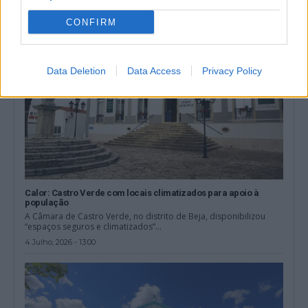
CONFIRM
Data Deletion
Data Access
Privacy Policy
Calor: Castro Verde com locais climatizados para apoio à
população
A Câmara de Castro Verde, no distrito de Beja, disponibilizou
“espaços seguros e climatizados”...
4 Julho, 2026 - 13:00