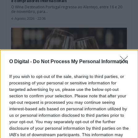
e compradores internacionais
O Wine Destination Portugal regressa ao Alentejo, entre 16 e 20
de novembro, para...
4 Agosto, 2026 - 22:06
O Digital -
Do Not Process My Personal Information
If you wish to opt-out of the sale, sharing to third parties, or
processing of your personal or sensitive information for
targeted advertising by us, please use the below opt-out
section to confirm your selection. Please note that after your
opt-out request is processed you may continue seeing
interest-based ads based on personal information utilized by
31 de julho entra no calendário como Dia Nacional da Vinha e
do Vinho
us or personal information disclosed to third parties prior to
Portugal assinala esta sexta-feira, pela primeira vez, o Dia
your opt-out. You may separately opt-out of the further
Nacional da Vinha e do...
disclosure of your personal information by third parties on the
31 Julho, 2026 - 15:14
IAB’s list of downstream participants. This information may