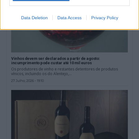
Data Deletion
Data Access
Privacy Policy
Vinhos devem ser declarados a partir de agosto:
incumprimento pode custar até 10 mil euros
Os produtores de vinho e restantes detentores de produtos
vínicos, incluindo os do Alentejo,...
27 Julho, 2026 - 19:10