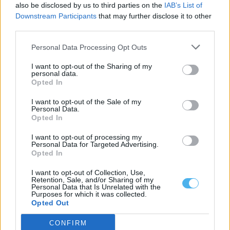
also be disclosed by us to third parties on the
IAB’s List of
Downstream Participants
that may further disclose it to other
third parties.
Personal Data Processing Opt Outs
I want to opt-out of the Sharing of my
personal data.
Opted In
I want to opt-out of the Sale of my
Personal Data.
Opted In
I want to opt-out of processing my
Comissão vitivinícola prevê mais produção de vinho e alta
Personal Data for Targeted Advertising.
qualidade no Alentejo
Opted In
A produção de vinho no Alentejo deverá aumentar este ano 20%
face a 2025,...
I want to opt-out of Collection, Use,
28 Julho, 2026 - 10:43
Retention, Sale, and/or Sharing of my
Personal Data that Is Unrelated with the
Purposes for which it was collected.
Opted Out
CONFIRM