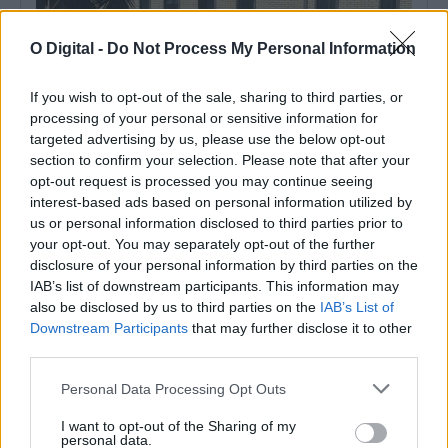
O Digital -
Do Not Process My Personal Information
If you wish to opt-out of the sale, sharing to third parties, or
processing of your personal or sensitive information for
targeted advertising by us, please use the below opt-out
section to confirm your selection. Please note that after your
opt-out request is processed you may continue seeing
interest-based ads based on personal information utilized by
us or personal information disclosed to third parties prior to
Deixou resíduos junto aos contentores em Évora e acabou
your opt-out. You may separately opt-out of the further
identificado
disclosure of your personal information by third parties on the
A Câmara Municipal de Évora identificou um cidadão que se
encontrava a depositar resíduos...
IAB’s list of downstream participants. This information may
8 Agosto, 2026 - 09:00
also be disclosed by us to third parties on the
IAB’s List of
Downstream Participants
that may further disclose it to other
third parties.
Personal Data Processing Opt Outs
I want to opt-out of the Sharing of my
personal data.