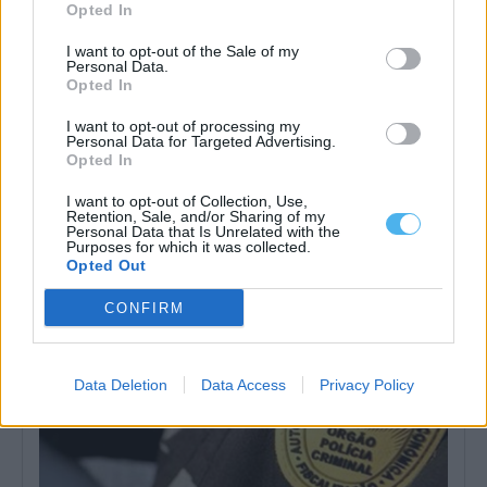
Opted In
I want to opt-out of the Sale of my
Personal Data.
Opted In
I want to opt-out of processing my
Personal Data for Targeted Advertising.
Opted In
Volta: Etapa mais longa com final em Elvas é a última talhada
para sprinters
O pelotão da 87.ª Volta a Portugal em bicicleta cumpre hoje a
I want to opt-out of Collection, Use,
mais longa...
Retention, Sale, and/or Sharing of my
Personal Data that Is Unrelated with the
8 Agosto, 2026 - 08:51
Purposes for which it was collected.
Opted Out
CONFIRM
Data Deletion
Data Access
Privacy Policy