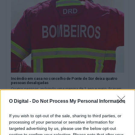
Incêndio em casa no concelho de Ponte de Sor deixa quatro
pessoas desalojadas
Quatro pessoas, incluindo uma menina de 1 ano e meio, ficaram
hoje desalojadas na...
4 Agosto, 2026 - 17:18
O Digital -
Do Not Process My Personal Information
If you wish to opt-out of the sale, sharing to third parties, or
processing of your personal or sensitive information for
targeted advertising by us, please use the below opt-out
section to confirm your selection. Please note that after your