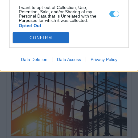
I want to opt-out of Collection, Use,
Retention, Sale, and/or Sharing of my
Personal Data that Is Unrelated with the
Purposes for which it was collected.
Opted Out
Preços das casas sobem 14,7% no Alentejo e atingem 2.152
euros por metro quadrado
CONFIRM
Os preços das casas anunciadas para venda no Alentejo
aumentaram 14,7% em julho, face...
3 Agosto, 2026 - 09:52
Data Deletion
Data Access
Privacy Policy