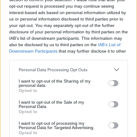
opt-out request is processed you may continue seeing
interest-based ads based on personal information utilized by
us or personal information disclosed to third parties prior to
your opt-out. You may separately opt-out of the further
disclosure of your personal information by third parties on the
IAB’s list of downstream participants. This information may
also be disclosed by us to third parties on the
IAB’s List of
Downstream Participants
that may further disclose it to other
Arrendar casa no Alentejo está 15,4% mais caro do que há um
third parties.
ano
Os preços das casas disponíveis para arrendamento no Alentejo
aumentaram 15,4% em julho, em...
Personal Data Processing Opt Outs
4 Agosto, 2026 - 10:48
I want to opt-out of the Sharing of my
personal data.
Opted In
I want to opt-out of the Sale of my
Personal Data.
Opted In
I want to opt-out of processing my
Personal Data for Targeted Advertising.
Opted In