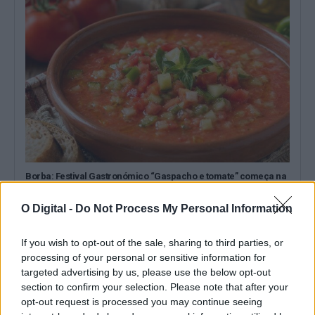
Borba: Festival Gastronómico “Gaspacho e tomate” começa na
sexta-feira
A Câmara de Borba, no distrito de Évora, promove a partir desta
O Digital -
Do Not Process My Personal Information
sexta-feira um...
7 Agosto, 2026 - 16:00
If you wish to opt-out of the sale, sharing to third parties, or
processing of your personal or sensitive information for
targeted advertising by us, please use the below opt-out
section to confirm your selection. Please note that after your
opt-out request is processed you may continue seeing