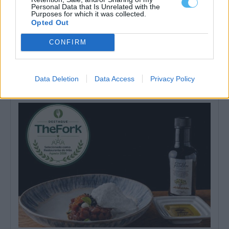
Personal Data that Is Unrelated with the
Purposes for which it was collected.
Opted Out
CONFIRM
Fiscalização da GNR termina com encerramento de
restaurante em Abela (Santiago do cacém)
Um estabelecimento de restauração e bebidas situado na
localidade de Abela, no concelho de...
Data Deletion
Data Access
Privacy Policy
6 Agosto, 2026 - 16:42