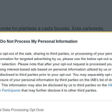
 onde foi plantada a casta Sousão. Esta variedade,
jo, onde é geralmente utilizada em lotes mistos. O
-
Do Not Process My Personal Information
usão num terroir alentejano, e representa uma
, elevando-a ao estatuto de protagonista.
to opt-out of the sale, sharing to third parties, or processing of your per
formation for targeted advertising by us, please use the below opt-out s
or Sousão, reflete um ano agrícola excecional,
r selection. Please note that after your opt-out request is processed y
eing interest-based ads based on personal information utilized by us or
 e intensidade aromática características da casta,
disclosed to third parties prior to your opt-out. You may separately opt-
trador da empresa, destaca a relevância deste
losure of your personal information by third parties on the IAB’s list of
. This information may also be disclosed by us to third parties on the
IA
ercado. «Com lançamentos como o Talhão 02,
Participants
that may further disclose it to other third parties.
hos de qualidade superior, preparados para
l Data Processing Opt Outs