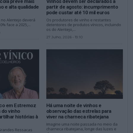
ícola prevê mais
Vinhos devem ser declarados a
o e alta qualidade
partir de agosto: incumprimento
pode custar até 10 mil euros
 no Alentejo deverá
Os produtores de vinho e restantes
% face a 2025,...
detentores de produtos vínicos, incluindo
os do Alentejo,...
3
27 Julho, 2026 - 19:10
nico em Estremoz
Há uma noite de vinhos e
 do vinho
observação das estrelas para
rtilhar histórias à
viver na charneca ribatejana
Imagine uma noite passada no meio da
charneca ribatejana, longe das luzes e
 Grandes Ressacas