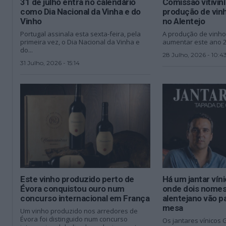
31 de julho entra no calendário
Comissão vitivin
como Dia Nacional da Vinha e do
produção de vinh
Vinho
no Alentejo
Portugal assinala esta sexta-feira, pela
A produção de vinho
primeira vez, o Dia Nacional da Vinha e
aumentar este ano 20
do...
28 Julho, 2026 - 10:4
31 Julho, 2026 - 15:14
Este vinho produzido perto de
Há um jantar ví
Évora conquistou ouro num
onde dois nomes
concurso internacional em França
alentejano vão pa
mesa
Um vinho produzido nos arredores de
Évora foi distinguido num concurso
Os jantares vínicos