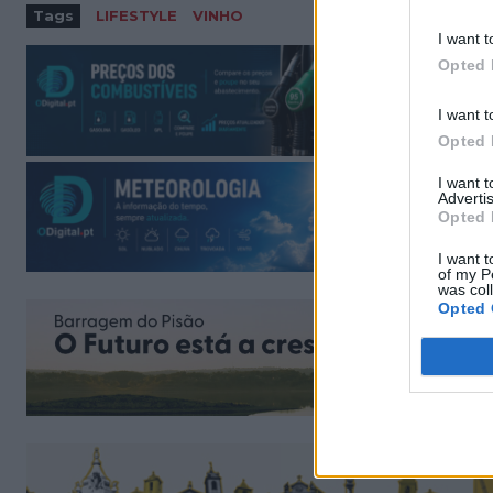
Tags
LIFESTYLE
VINHO
I want t
Opted 
I want t
Opted 
I want 
Advertis
Opted 
I want t
of my P
was col
Opted 