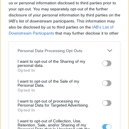
us or personal information disclosed to third parties prior to
your opt-out. You may separately opt-out of the further
disclosure of your personal information by third parties on the
IAB’s list of downstream participants. This information may
EDP desiste da central solar flutuante no Alqueva por falta de
also be disclosed by us to third parties on the
IAB’s List of
rentabilidade
Downstream Participants
that may further disclose it to other
A EDP decidiu não avançar com a Central Híbrida do Grande
third parties.
Lago, no Alqueva,...
7 Agosto, 2026 - 16:30
Personal Data Processing Opt Outs
I want to opt-out of the Sharing of my
personal data.
Opted In
I want to opt-out of the Sale of my
Personal Data.
Opted In
I want to opt-out of processing my
Personal Data for Targeted Advertising.
Opted In
I want to opt-out of Collection, Use,
Retention, Sale, and/or Sharing of my