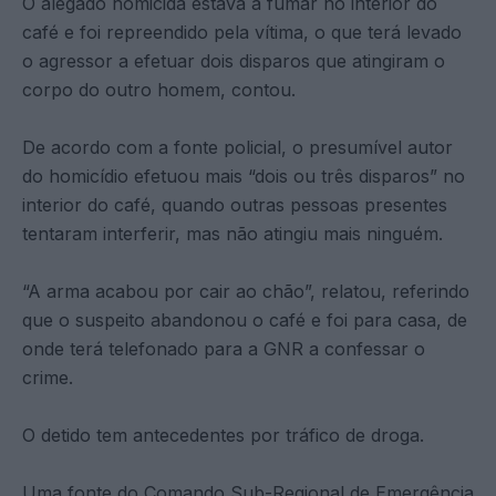
O alegado homicida estava a fumar no interior do
café e foi repreendido pela vítima, o que terá levado
o agressor a efetuar dois disparos que atingiram o
corpo do outro homem, contou.
De acordo com a fonte policial, o presumível autor
do homicídio efetuou mais “dois ou três disparos” no
interior do café, quando outras pessoas presentes
tentaram interferir, mas não atingiu mais ninguém.
“A arma acabou por cair ao chão”, relatou, referindo
que o suspeito abandonou o café e foi para casa, de
onde terá telefonado para a GNR a confessar o
crime.
O detido tem antecedentes por tráfico de droga.
Uma fonte do Comando Sub-Regional de Emergência