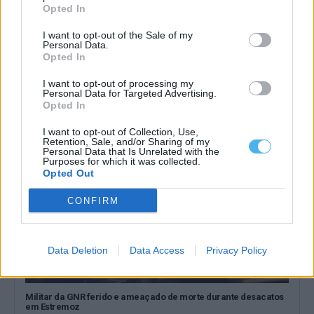
Opted In
I want to opt-out of the Sale of my
Personal Data.
PSP detém dois homens em Elvas por posse de armas proibidas
Opted In
O Comando Distrital da PSP de Portalegre deteve dois homens,
em Elvas, por posse...
I want to opt-out of processing my
7 Agosto, 2026 - 15:26
Personal Data for Targeted Advertising.
Opted In
I want to opt-out of Collection, Use,
Retention, Sale, and/or Sharing of my
Personal Data that Is Unrelated with the
Purposes for which it was collected.
Opted Out
CONFIRM
Data Deletion
Data Access
Privacy Policy
Militar da GNR ferido e ameaçado de morte durante desacatos
em Estremoz