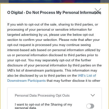
O Digital -
Do Not Process My Personal Information
If you wish to opt-out of the sale, sharing to third parties, or
processing of your personal or sensitive information for
targeted advertising by us, please use the below opt-out
Tribunal coloca em liberdade indivíduo que agrediu e ameaçou
section to confirm your selection. Please note that after your
de morte militar da GNR em Estremoz
opt-out request is processed you may continue seeing
O Tribunal de Instrução Criminal de Évora decretou a medida de
coação de Termo...
interest-based ads based on personal information utilized by
us or personal information disclosed to third parties prior to
7 Agosto, 2026 - 18:17
your opt-out. You may separately opt-out of the further
disclosure of your personal information by third parties on the
IAB’s list of downstream participants. This information may
also be disclosed by us to third parties on the
IAB’s List of
Downstream Participants
that may further disclose it to other
third parties.
Personal Data Processing Opt Outs
I want to opt-out of the Sharing of my
personal data.