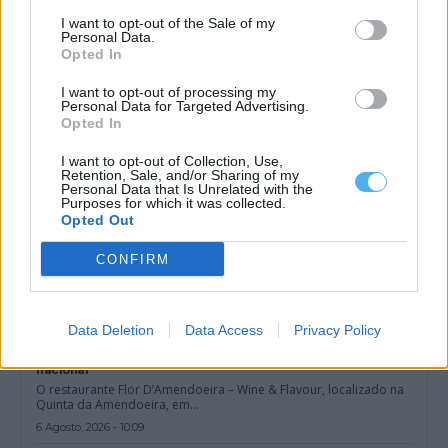
restaurante em Abela (Santiago do cacém)
I want to opt-out of the Sale of my
Um estabelecimento de restauração e bebidas situado na
Personal Data.
localidade de Abela, no concelho de...
Opted In
6 Agosto, 2026 - 16:42
I want to opt-out of processing my
Personal Data for Targeted Advertising.
Opted In
I want to opt-out of Collection, Use,
Retention, Sale, and/or Sharing of my
Personal Data that Is Unrelated with the
Purposes for which it was collected.
Opted Out
CONFIRM
Data Deletion
Data Access
Privacy Policy
O restaurante alentejano que acaba de receber uma distinção
nacional
O restaurante Flor D’Amendoeira – Wine & Flavour, localizado na
Quinta da Amendoeira, em...
6 Agosto, 2026 - 10:09