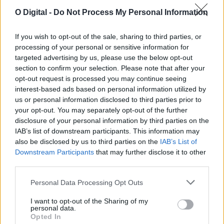
O Digital -
Do Not Process My Personal Information
If you wish to opt-out of the sale, sharing to third parties, or
Borba: Festival Gastronómico “Gaspacho e tomate” começa na
sexta-feira
processing of your personal or sensitive information for
A Câmara de Borba, no distrito de Évora, promove a partir desta
targeted advertising by us, please use the below opt-out
sexta-feira um...
section to confirm your selection. Please note that after your
7 Agosto, 2026 - 16:00
opt-out request is processed you may continue seeing
interest-based ads based on personal information utilized by
us or personal information disclosed to third parties prior to
your opt-out. You may separately opt-out of the further
disclosure of your personal information by third parties on the
IAB’s list of downstream participants. This information may
also be disclosed by us to third parties on the
IAB’s List of
Downstream Participants
that may further disclose it to other
third parties.
Personal Data Processing Opt Outs
I want to opt-out of the Sharing of my
personal data.
Opted In
Fiscalização da GNR termina com encerramento de