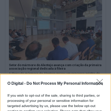
Setor do mármore do Alentejo avança com criação da primeira
associação regional dedicada à fileira
A fileira do mármore do Alentejo iniciou um processo inédito de
organização com a...
4 Agosto, 2026 - 21:23
O Digital -
Do Not Process My Personal Information
If you wish to opt-out of the sale, sharing to third parties, or
processing of your personal or sensitive information for
targeted advertising by us, please use the below opt-out