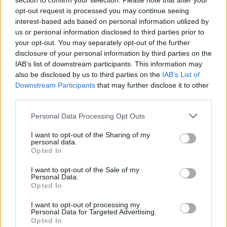
section to confirm your selection. Please note that after your
opt-out request is processed you may continue seeing
interest-based ads based on personal information utilized by
us or personal information disclosed to third parties prior to
your opt-out. You may separately opt-out of the further
disclosure of your personal information by third parties on the
IAB’s list of downstream participants. This information may
also be disclosed by us to third parties on the
IAB’s List of
Downstream Participants
that may further disclose it to other
Câmara de Alcácer do Sal vai investir 5M€ para ampliar Zona
third parties.
de Atividades Económicas: «Já há empresas interessadas»
A Câmara Municipal de Alcácer do Sal vai investir cerca de cinco
milhões de...
Personal Data Processing Opt Outs
24 Julho, 2026 - 21:00
I want to opt-out of the Sharing of my
personal data.
Opted In
I want to opt-out of the Sale of my
Personal Data.
Opted In
I want to opt-out of processing my
Personal Data for Targeted Advertising.
Opted In