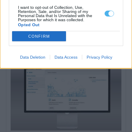
I want to opt-out of Collection, Use,
Retention, Sale, and/or Sharing of my
Personal Data that Is Unrelated with the
Purposes for which it was collected.
Opted Out
Catalyxx anuncia fábrica de 120 milhões de euros em Sines
com obras previstas para 2026
CONFIRM
A Catalyxx anunciou esta quarta-feira a instalação da sua primeira
fábrica à escala comercial...
22 Julho, 2026 - 18:00
Data Deletion
Data Access
Privacy Policy