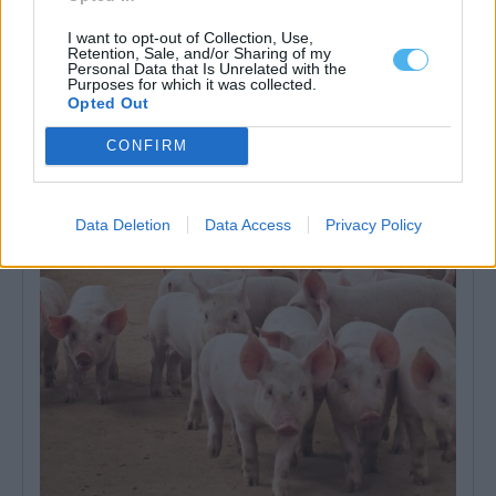
I want to opt-out of Collection, Use,
Retention, Sale, and/or Sharing of my
Personal Data that Is Unrelated with the
Purposes for which it was collected.
Opted Out
Parlamento recomenda preço mínimo para a lã e criação de
lavadouro nacional
CONFIRM
A Assembleia da República recomendou ao Governo a criação de
uma estratégia nacional para...
21 Julho, 2026 - 21:00
Data Deletion
Data Access
Privacy Policy