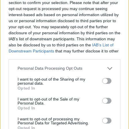
section to confirm your selection. Please note that after your
opt-out request is processed you may continue seeing
interest-based ads based on personal information utilized by
us or personal information disclosed to third parties prior to
your opt-out. You may separately opt-out of the further
disclosure of your personal information by third parties on the
IAB’s list of downstream participants. This information may
also be disclosed by us to third parties on the
IAB’s List of
Downstream Participants
that may further disclose it to other
Parlamento consagra 11 de novembro como Dia Nacional das
third parties.
Raças Autóctones
A Assembleia da República consagrou o dia 11 de novembro
Personal Data Processing Opt Outs
como Dia Nacional das...
22 Julho, 2026 - 20:00
I want to opt-out of the Sharing of my
personal data.
Opted In
I want to opt-out of the Sale of my
Personal Data.
Opted In
I want to opt-out of processing my
Personal Data for Targeted Advertising.
Opted In