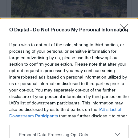
O Digital -
Do Not Process My Personal Information
If you wish to opt-out of the sale, sharing to third parties, or
processing of your personal or sensitive information for
targeted advertising by us, please use the below opt-out
section to confirm your selection. Please note that after your
opt-out request is processed you may continue seeing
Parlamento consagra 11 de novembro como Dia Nacional das
Raças Autóctones
interest-based ads based on personal information utilized by
A Assembleia da República consagrou o dia 11 de novembro
us or personal information disclosed to third parties prior to
como Dia Nacional das...
your opt-out. You may separately opt-out of the further
22 Julho, 2026 - 20:00
disclosure of your personal information by third parties on the
IAB’s list of downstream participants. This information may
also be disclosed by us to third parties on the
IAB’s List of
Downstream Participants
that may further disclose it to other
third parties.
Personal Data Processing Opt Outs