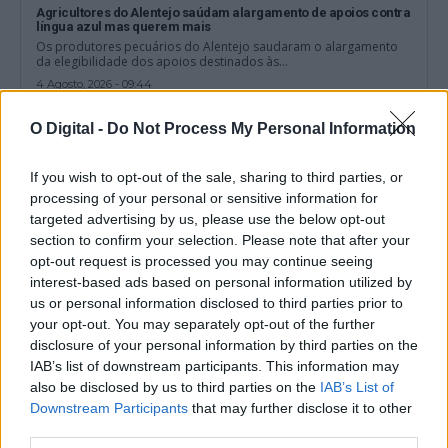
Agricultores do Alentejo saúdam alargamento de apoios contra
língua azul mas querem mais
Os produtores pecuários do Alentejo saudaram o alargamento
da elegibilidade dos apoios destinados às...
4 Agosto, 2026 - 09:44
O Digital -
Do Not Process My Personal Information
If you wish to opt-out of the sale, sharing to third parties, or
processing of your personal or sensitive information for
targeted advertising by us, please use the below opt-out
section to confirm your selection. Please note that after your
opt-out request is processed you may continue seeing
interest-based ads based on personal information utilized by
us or personal information disclosed to third parties prior to
your opt-out. You may separately opt-out of the further
disclosure of your personal information by third parties on the
IAB’s list of downstream participants. This information may
Governo alarga apoio de 48 euros por ovino morto após atrasos
also be disclosed by us to third parties on the
IAB’s List of
nas vacinas da língua azul
Downstream Participants
that may further disclose it to other
O Governo aprovou o alargamento do apoio de 48 euros por
ovino morto às...
third parties.