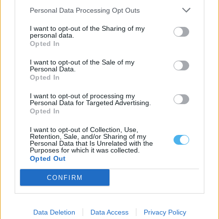
3 Agosto, 2026 - 11:16
Personal Data Processing Opt Outs
I want to opt-out of the Sharing of my
personal data.
Opted In
I want to opt-out of the Sale of my
Personal Data.
Opted In
I want to opt-out of processing my
Personal Data for Targeted Advertising.
Opted In
I want to opt-out of Collection, Use,
Retention, Sale, and/or Sharing of my
Personal Data that Is Unrelated with the
Agricultores recebem apoio de 20 milhões de euros até 31 de
Purposes for which it was collected.
julho
Opted Out
O Governo vai pagar, até sexta-feira, 31 de julho, um apoio
extraordinário de 20...
CONFIRM
30 Julho, 2026 - 13:00
Data Deletion
Data Access
Privacy Policy