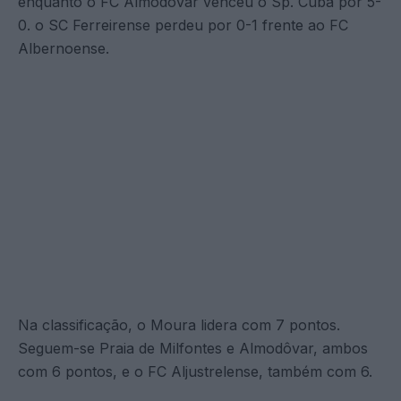
enquanto o FC Almodôvar venceu o Sp. Cuba por 5-
0. o SC Ferreirense perdeu por 0-1 frente ao FC
Albernoense.
Na classificação, o Moura lidera com 7 pontos.
Seguem-se Praia de Milfontes e Almodôvar, ambos
com 6 pontos, e o FC Aljustrelense, também com 6.