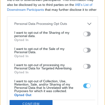
also be disclosed by us to third parties on the
IAB’s List of
Liga 3 arranca este fim de semana com Lusitano de Évora em
cena: Conheça o calendário
Downstream Participants
that may further disclose it to other
A Liga 3 Placard arranca este fim de semana, com a primeira
third parties.
jornada marcada...
6 Agosto, 2026 - 14:51
Personal Data Processing Opt Outs
I want to opt-out of the Sharing of my
personal data.
Opted In
I want to opt-out of the Sale of my
Personal Data.
Opted In
I want to opt-out of processing my
Personal Data for Targeted Advertising.
Opted In
I want to opt-out of Collection, Use,
Retention, Sale, and/or Sharing of my
Personal Data that Is Unrelated with the
Purposes for which it was collected.
Chega exige solução do Governo para eventual saída de
médicos do distrito de Beja
Opted Out
O deputado do Chega por Beja quer saber qual a solução do
Governo para,...
CONFIRM