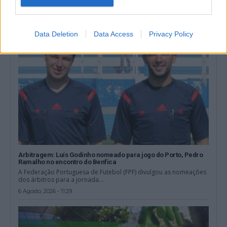
6 Agosto, 2026 - 12:02
Data Deletion
Data Access
Privacy Policy
Arbitragem: Luís Godinho nomeado para jogo do Porto, Pedro
Ramalho no encontro do Benfica
A Federação Portuguesa de Futebol (FPF) divulgou as nomeações
dos árbitros para a jornada...
6 Agosto, 2026 - 11:29