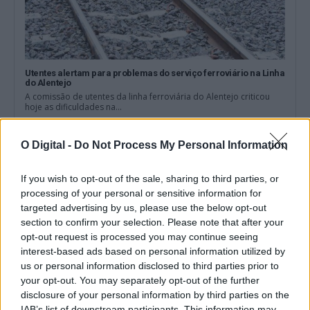
Utentes alertam para problemas do serviço ferroviário na Linha
do Alentejo
A comissão de utentes da linha ferroviária do Alentejo criticou
hoje as dificuldades na...
7 Agosto, 2026 - 19:56
O Digital -
Do Not Process My Personal Information
If you wish to opt-out of the sale, sharing to third parties, or
processing of your personal or sensitive information for
targeted advertising by us, please use the below opt-out
section to confirm your selection. Please note that after your
opt-out request is processed you may continue seeing
interest-based ads based on personal information utilized by
us or personal information disclosed to third parties prior to
your opt-out. You may separately opt-out of the further
disclosure of your personal information by third parties on the
IAB’s list of downstream participants. This information may