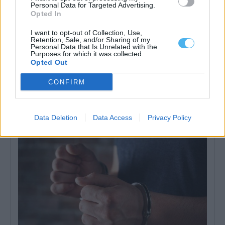
Personal Data for Targeted Advertising.
Opted In
I want to opt-out of Collection, Use,
Retention, Sale, and/or Sharing of my
Personal Data that Is Unrelated with the
Purposes for which it was collected.
Opted Out
CONFIRM
Évora acolhe edição de 2026 do Summit GO4TRAVEL
Évora vai receber o Summit GO4TRAVEL 2026 entre os dias 13 e
15 de...
Data Deletion
Data Access
Privacy Policy
6 Agosto, 2026 - 15:28