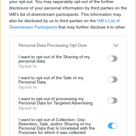
your opt-out. You may separately opt-out of the further
Mau tempo: Praia fluvial do Alamal com cerca de 325 mil euros
disclosure of your personal information by third parties on the
do Programa Crescer com o Turismo
IAB’s list of downstream participants. This information may
A Câmara de Gavião vai receber cerca de 325 mil euros do
also be disclosed by us to third parties on the
IAB’s List of
Programa Crescer...
Downstream Participants
that may further disclose it to other
3 Agosto, 2026 - 18:30
third parties.
Personal Data Processing Opt Outs
I want to opt-out of the Sharing of my
personal data.
Opted In
I want to opt-out of the Sale of my
Personal Data.
Opted In
I want to opt-out of processing my
Personal Data for Targeted Advertising.
Opted In
Fortaleza de Juromenha recebe observação de estrelas a 14
I want to opt-out of Collection, Use,
de agosto
Retention, Sale, and/or Sharing of my
A Fortaleza de Juromenha, no concelho de Alandroal, recebe, no
Personal Data that Is Unrelated with the
dia 14 de agosto,...
Purposes for which it was collected.