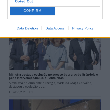
Opted Out
30 Julho, 2026 - 20:00
CONFIRM
Data Deletion
Data Access
Privacy Policy
Ministra destaca evolução no acesso às praias de Grândola e
pede intervenção na Galé-Fontaínhas
A ministra do Ambiente e Energia, Maria da Graça Carvalho,
destacou a evolução dos...
18 Julho, 2026 - 16:10