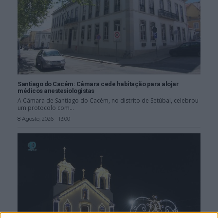
Santiago do Cacém: Câmara cede habitação para alojar
médicos anestesiologistas
A Câmara de Santiago do Cacém, no distrito de Setúbal, celebrou
um protocolo com...
8 Agosto, 2026 - 13:00