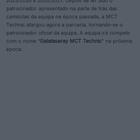
2025/2026 e 2026/2027. Depois de ter sido o
patrocinador apresentado na parte de trás das
camisolas da equipa na época passada, a MCT
Technic alargou agora a parceria, tornando-se o
patrocinador oficial da equipa. A equipa irá competir
com o nome “
Galatasaray MCT Technic
” na próxima
época.