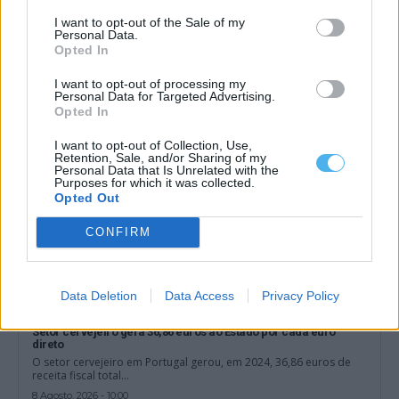
Festival Internacional de Folclore de Portel recebe Quénia,
Colômbia e Argentina
I want to opt-out of the Sale of my
Personal Data.
O XXVIII Festival Internacional de Folclore prossegue este sábado,
Opted In
8 de agosto, em Portel,...
8 Agosto, 2026 - 11:00
I want to opt-out of processing my
Personal Data for Targeted Advertising.
Opted In
I want to opt-out of Collection, Use,
Retention, Sale, and/or Sharing of my
Personal Data that Is Unrelated with the
Purposes for which it was collected.
Opted Out
CONFIRM
Data Deletion
Data Access
Privacy Policy
Setor cervejeiro gera 36,86 euros ao Estado por cada euro
direto
O setor cervejeiro em Portugal gerou, em 2024, 36,86 euros de
receita fiscal total...
8 Agosto, 2026 - 10:00