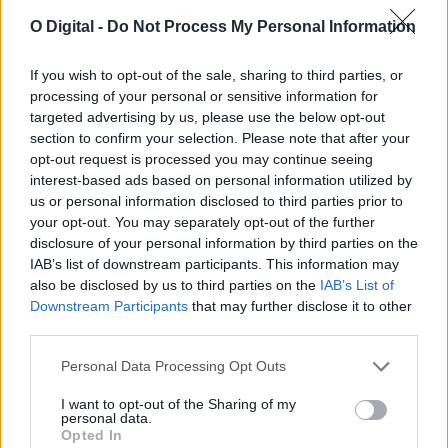
O Digital -
Do Not Process My Personal Information
If you wish to opt-out of the sale, sharing to third parties, or
Vila Viçosa: Badoxa, Vitor Kley e Emanuel na Festa dos
processing of your personal or sensitive information for
Capuchos
targeted advertising by us, please use the below opt-out
Zé Pedro Sousa, Chaito y Palosanto, Badoxa, Vítor Kley e Emanuel
section to confirm your selection. Please note that after your
atam este ano...
opt-out request is processed you may continue seeing
8 Agosto, 2026 - 12:00
interest-based ads based on personal information utilized by
us or personal information disclosed to third parties prior to
your opt-out. You may separately opt-out of the further
disclosure of your personal information by third parties on the
IAB’s list of downstream participants. This information may
also be disclosed by us to third parties on the
IAB’s List of
Downstream Participants
that may further disclose it to other
third parties.
Personal Data Processing Opt Outs
I want to opt-out of the Sharing of my
personal data.
Opted In