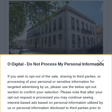
O Digital -
Do Not Process My Personal Information
Santiago do Cacém: Câmara cede habitação para alojar
médicos anestesiologistas
A Câmara de Santiago do Cacém, no distrito de Setúbal, celebrou
If you wish to opt-out of the sale, sharing to third parties, or
um protocolo com...
processing of your personal or sensitive information for
8 Agosto, 2026 - 13:00
targeted advertising by us, please use the below opt-out
section to confirm your selection. Please note that after your
opt-out request is processed you may continue seeing
interest-based ads based on personal information utilized by
us or personal information disclosed to third parties prior to